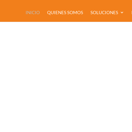
INICIO
QUIENES SOMOS
SOLUCIONES
tales integrales
 a medida para la
ABLA CON UN ESPECIALISTA