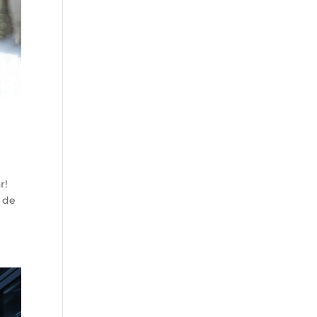
r!
 de